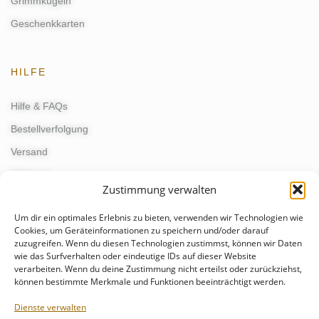
Grimmkugeln
Geschenkkarten
HILFE
Hilfe & FAQs
Bestellverfolgung
Versand
Widerruf
Zustimmung verwalten
Um dir ein optimales Erlebnis zu bieten, verwenden wir Technologien wie
KONTAKT
Cookies, um Geräteinformationen zu speichern und/oder darauf
zuzugreifen. Wenn du diesen Technologien zustimmst, können wir Daten
wie das Surfverhalten oder eindeutige IDs auf dieser Website
kontakt@schmunzelgeist.de
verarbeiten. Wenn du deine Zustimmung nicht erteilst oder zurückziehst,
events@schmunzelgeist.de
können bestimmte Merkmale und Funktionen beeinträchtigt werden.
+49 176 - 55499821
Dienste verwalten