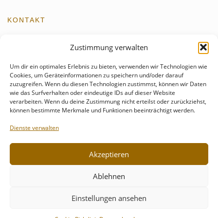
KONTAKT
kontakt@schmunzelgeist.de
Zustimmung verwalten
events@schmunzelgeist.de
Um dir ein optimales Erlebnis zu bieten, verwenden wir Technologien wie
+49 176 - 55499821
Cookies, um Geräteinformationen zu speichern und/oder darauf
zuzugreifen. Wenn du diesen Technologien zustimmst, können wir Daten
wie das Surfverhalten oder eindeutige IDs auf dieser Website
verarbeiten. Wenn du deine Zustimmung nicht erteilst oder zurückziehst,
können bestimmte Merkmale und Funktionen beeinträchtigt werden.
Dienste verwalten
Akzeptieren
© 2024 Schmunzelgeist | Design & Entwicklung
Karypto Webdesign
Ablehnen
AGB
Impressum
Datenschutz
Cookie-Richtlinie
Einstellungen ansehen