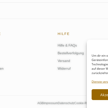
E
HILFE
Hilfe & FAQs
Bestellverfolgung
Um dir ein 
Geräteinfor
Versand
Technologie
auf dieser 
en
Widerruf
zurückziehs
Dienste ver
Akze
AGB
Impressum
Datenschutz
Cookie-Richtlinie