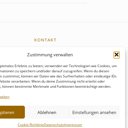
KONTAKT
kontakt@schmunzelgeist.de
Zustimmung verwalten
events@schmunzelgeist.de
optimales Erlebnis zu bieten, verwenden wir Technologien wie Cookies, um
mationen zu speichern und/oder darauf zuzugreifen. Wenn du diesen
+49 176 - 55499821
n zustimmst, können wir Daten wie das Surfverhalten oder eindeutige IDs
Website verarbeiten. Wenn du deine Zustimmung nicht erteilst oder
t, können bestimmte Merkmale und Funktionen beeinträchtigt werden.
walten
ptieren
Ablehnen
Einstellungen ansehen
Cookie-Richtlinie
Datenschutz
Impressum