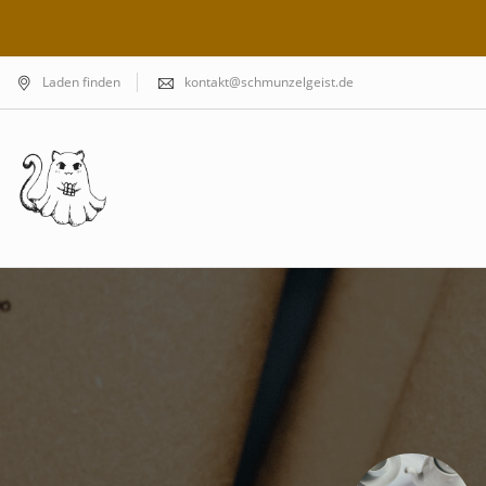
Laden finden
kontakt@schmunzelgeist.de