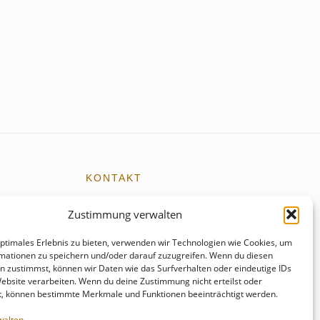
KONTAKT
kontakt@schmunzelgeist.de
Zustimmung verwalten
events@schmunzelgeist.de
optimales Erlebnis zu bieten, verwenden wir Technologien wie Cookies, um
mationen zu speichern und/oder darauf zuzugreifen. Wenn du diesen
+49 176 - 55499821
n zustimmst, können wir Daten wie das Surfverhalten oder eindeutige IDs
Website verarbeiten. Wenn du deine Zustimmung nicht erteilst oder
t, können bestimmte Merkmale und Funktionen beeinträchtigt werden.
walten