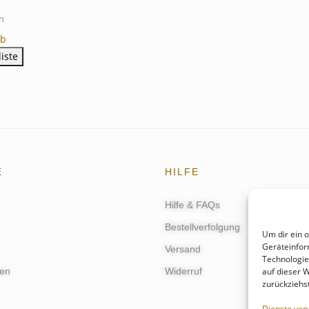
n
rb
iste
E
HILFE
Hilfe & FAQs
Bestellverfolgung
Um dir ein 
Geräteinfor
Versand
Technologie
en
Widerruf
auf dieser 
zurückziehs
Dienste ver