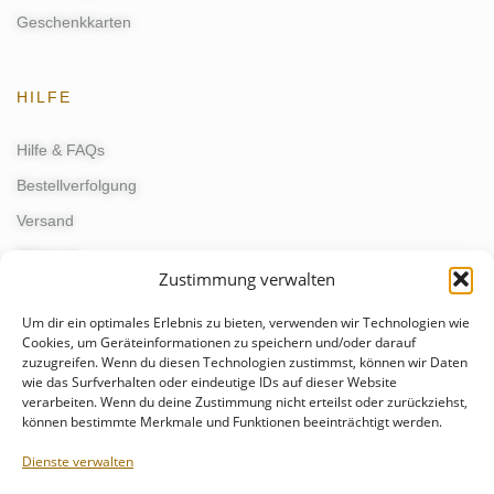
Geschenkkarten
HILFE
Hilfe & FAQs
Bestellverfolgung
Versand
Widerruf
Zustimmung verwalten
Um dir ein optimales Erlebnis zu bieten, verwenden wir Technologien wie
KONTAKT
Cookies, um Geräteinformationen zu speichern und/oder darauf
zuzugreifen. Wenn du diesen Technologien zustimmst, können wir Daten
wie das Surfverhalten oder eindeutige IDs auf dieser Website
kontakt@schmunzelgeist.de
verarbeiten. Wenn du deine Zustimmung nicht erteilst oder zurückziehst,
events@schmunzelgeist.de
können bestimmte Merkmale und Funktionen beeinträchtigt werden.
+49 176 - 55499821
Dienste verwalten