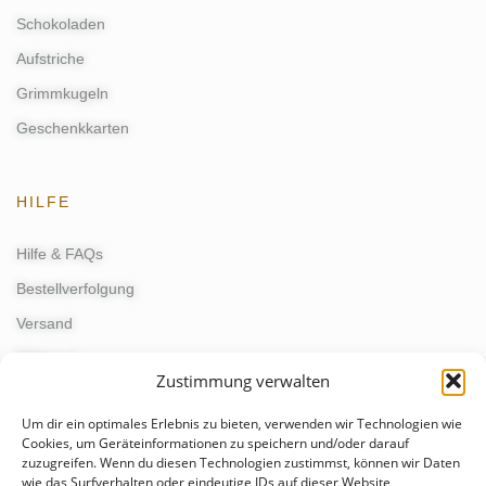
Schokoladen
Aufstriche
Grimmkugeln
Geschenkkarten
HILFE
Hilfe & FAQs
Bestellverfolgung
Versand
Widerruf
Zustimmung verwalten
Um dir ein optimales Erlebnis zu bieten, verwenden wir Technologien wie
KONTAKT
Cookies, um Geräteinformationen zu speichern und/oder darauf
zuzugreifen. Wenn du diesen Technologien zustimmst, können wir Daten
wie das Surfverhalten oder eindeutige IDs auf dieser Website
kontakt@schmunzelgeist.de