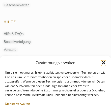
Geschenkkarten
HILFE
Hilfe & FAQs
Bestellverfolgung
Versand
Widerruf
Zustimmung verwalten
Um dir ein optimales Erlebnis zu bieten, verwenden wir Technologien wie
KONTAKT
Cookies, um Geräteinformationen zu speichern und/oder darauf
zuzugreifen. Wenn du diesen Technologien zustimmst, können wir Daten
wie das Surfverhalten oder eindeutige IDs auf dieser Website
kontakt@schmunzelgeist.de
verarbeiten. Wenn du deine Zustimmung nicht erteilst oder zurückziehst,
events@schmunzelgeist.de
können bestimmte Merkmale und Funktionen beeinträchtigt werden.
+49 176 - 55499821
Dienste verwalten