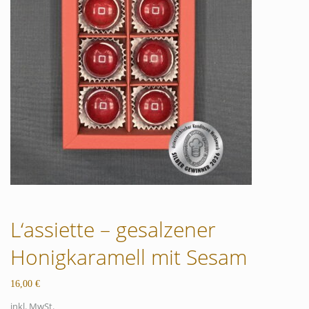
L‘assiette – gesalzener
Honigkaramell mit Sesam
16,00
€
inkl. MwSt.