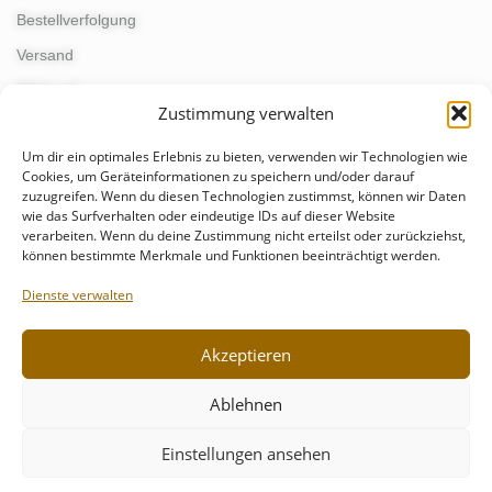
Bestellverfolgung
Versand
Widerruf
Zustimmung verwalten
Um dir ein optimales Erlebnis zu bieten, verwenden wir Technologien wie
KONTAKT
Cookies, um Geräteinformationen zu speichern und/oder darauf
zuzugreifen. Wenn du diesen Technologien zustimmst, können wir Daten
wie das Surfverhalten oder eindeutige IDs auf dieser Website
kontakt@schmunzelgeist.de
verarbeiten. Wenn du deine Zustimmung nicht erteilst oder zurückziehst,
events@schmunzelgeist.de
können bestimmte Merkmale und Funktionen beeinträchtigt werden.
+49 176 - 55499821
Dienste verwalten
Akzeptieren
Ablehnen
Einstellungen ansehen
© 2024 Schmunzelgeist | Design & Entwicklung
Karypto Webdesign