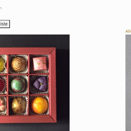
n
iste
Al