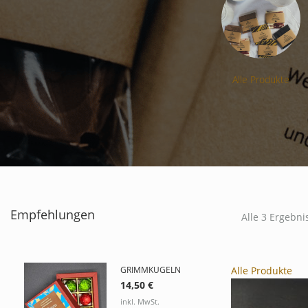
nen
Schokoladen
Alle Produkte
Empfehlungen
Alle 3 Ergebn
GRIMMKUGELN
Alle Produkte
14,50
€
inkl. MwSt.