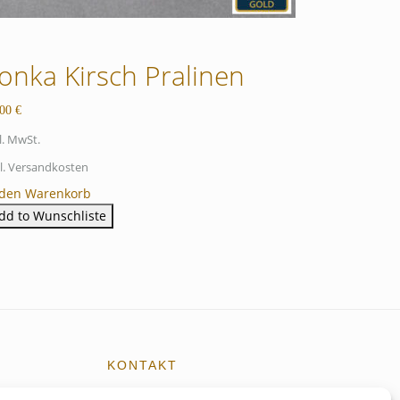
onka Kirsch Pralinen
,00
€
l. MwSt.
l. Versandkosten
 den Warenkorb
dd to Wunschliste
KONTAKT