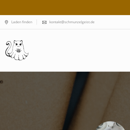
Laden finden
kontakt@schmunzelgeist.de