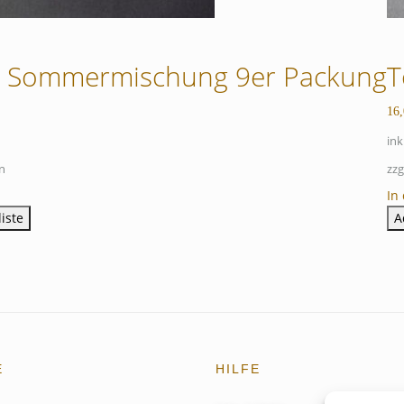
n Sommermischung 9er Packung
T
16
ink
n
zzg
In
iste
A
E
HILFE