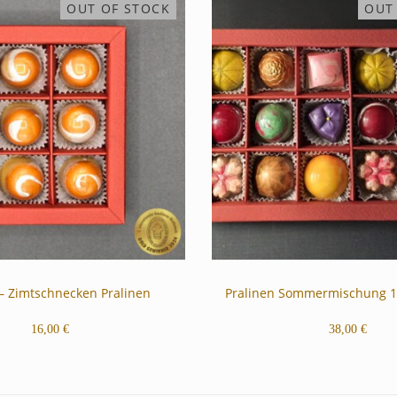
OUT OF STOCK
OUT
 – Zimtschnecken Pralinen
Pralinen Sommermischung 1
16,00
€
38,00
€