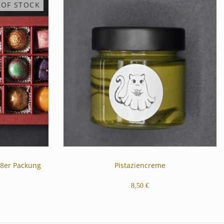
 OF STOCK
8er Packung
Pistaziencreme
8,50
€