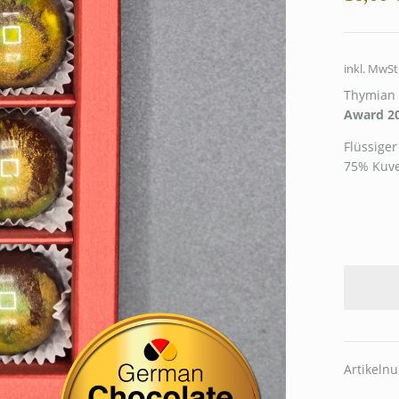
inkl. MwSt
Thymian 
Award 2
Flüssige
75% Kuve
Artikel