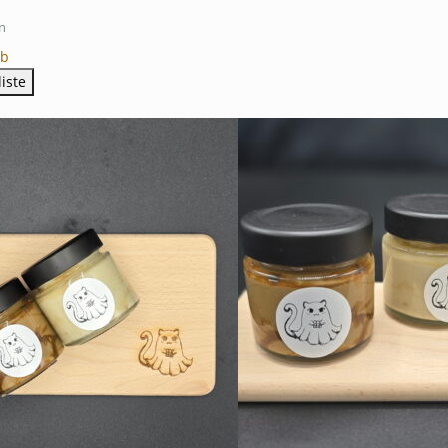
n
rb
iste