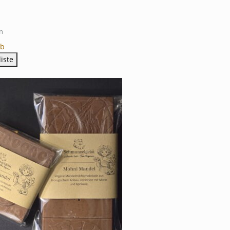
n
rb
iste