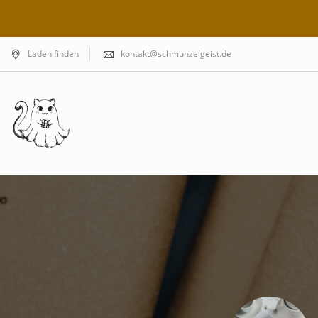
Laden finden
kontakt@schmunzelgeist.de