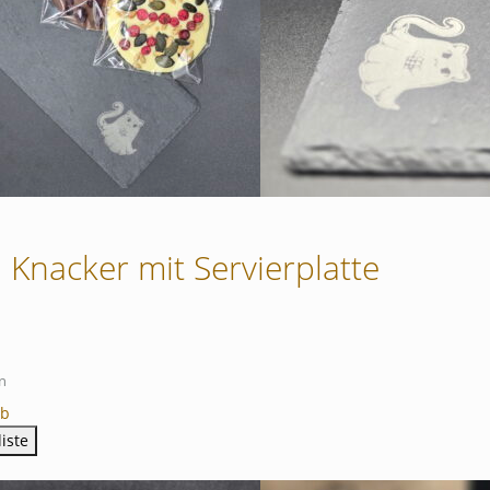
i Knacker mit Servierplatte
n
rb
iste