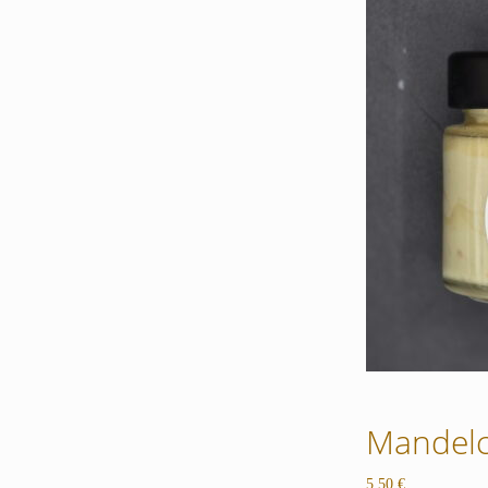
Mandel
5,50
€