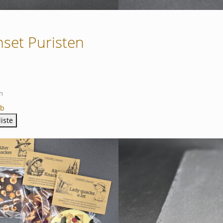
hset Puristen
n
rb
iste