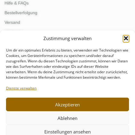
Hilfe & FAQs
Bestellverfolgung
Versand
Widerruf
Zustimmung verwalten
Um dir ein optimales Erlebnis zu bieten, verwenden wir Technologien wie
KONTAKT
Cookies, um Geräteinformationen zu speichern und/oder darauf
zuzugreifen. Wenn du diesen Technologien zustimmst, können wir Daten
wie das Surfverhalten oder eindeutige IDs auf dieser Website
kontakt@schmunzelgeist.de
verarbeiten. Wenn du deine Zustimmung nicht erteilst oder zurückziehst,
events@schmunzelgeist.de
können bestimmte Merkmale und Funktionen beeinträchtigt werden.
+49 176 - 55499821
Dienste verwalten
Akzeptieren
Ablehnen
Einstellungen ansehen