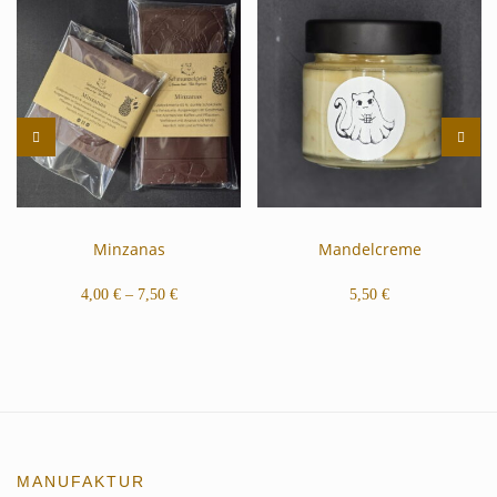
Minzanas
Mandelcreme
4,00
€
–
7,50
€
5,50
€
MANUFAKTUR